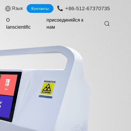
+86-512-67370735
Язык
Контакты
О
присоединяйся к
lanscientific
нам