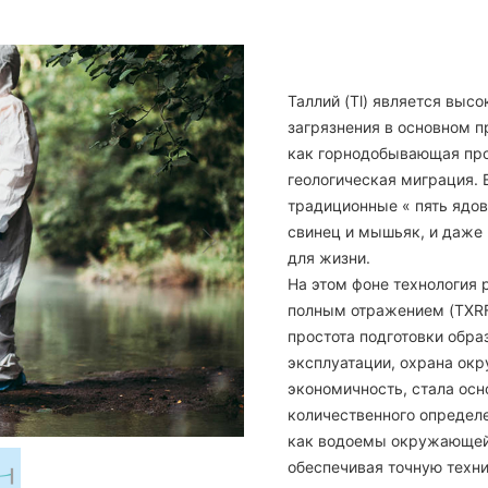
Таллий (Tl) является выс
загрязнения в основном 
как горнодобывающая про
геологическая миграция. 
традиционные « пять ядов
свинец и мышьяк, и даже
для жизни.
На этом фоне технология 
полным отражением (TXRF
простота подготовки обра
эксплуатации, охрана ок
экономичность, стала ос
количественного определе
как водоемы окружающей
обеспечивая точную техн