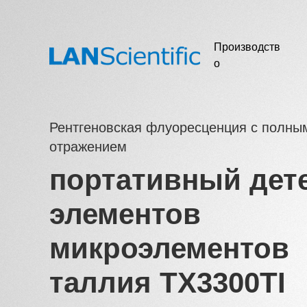
Производств
о
Рентгеновская флуоресценция с полны
отражением
портативный дет
элементов
микроэлементов
таллия TX3300TI