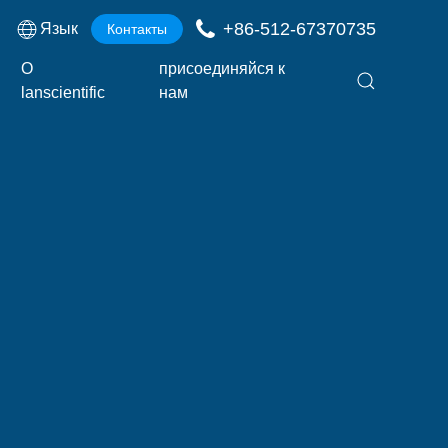
+86-512-67370735
Язык
Контакты
О
присоединяйся к
lanscientific
нам