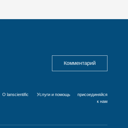
Комментарий
О lanscientific
Услуги и помощь
присоединяйся
к нам