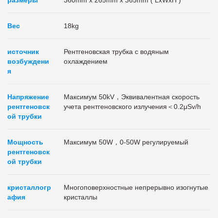
размеры
360mm x 265mm x 365mm ( LxWxH )
Вес
18kg
источник
Рентгеновская трубка с водяным
возбуждени
охлаждением
я
Напряжение
Максимум 50kV，Эквивалентная скорость
рентгеновск
учета рентгеновского излучения＜0.2μSv/h
ой трубки
Мощность
Максимум
50W，0-50W регулируемый
рентгеновск
ой трубки
кристаллогр
Многоповерхностные непрерывно изогнутые
афия
кристаллы