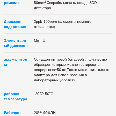
2
ремесло
50mm
Сверхбольшая площадь SDD-
детектора
Диапазон
2ppb-100ppm (элементы немного
содержания
отличаются)
Элементарн
Mg—U
ый диапазон
аккумулятор
Оснащен литиевой батареей，Количество
ы
образцов, которые можно тестировать
непрерывно≥50 шт,Также может питаться от
адаптера для использования в
лабораторных условиях
рабочая
-20℃~50℃
температура
Рабочая
20%~90%RH