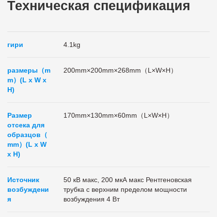
Техническая спецификация
гири
4.1kg
размеры（m
200
mm
×200
mm
×268mm（L×W×H）
m）(L x W x
H)
Размер
170
mm
×130
mm
×60mm（L×W×H）
отсека для
образцов
（
mm）(L x W
x H)
Источник
50 кВ макс, 200 мкА макс Рентгеновская
возбуждени
трубка с верхним пределом мощности
я
возбуждения 4 Вт