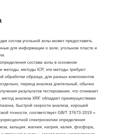
а
едки состав угольной золы может предоставить
нные для информации о золе, угольном пласте и
ля.
определения состава золы в основном
е методы, методы ICP, эти методы требуют
й обработки образца, для разных компонентов
отдельно, период анализа длительный, обычно
олучения результатов тестирования, что отнимает
, метод анализа XRF обладает преимуществами
пазона, быстрой скорости анализа, хорошей
кой точности, соответствует GB/T 37673-2019 «
луоресцентной спектроскопии определения
еза, кальция, магния, натрия, калия, фосфора,