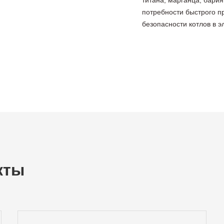
титана, марганца, бария
потребности быстрого п
безопасности котлов в э
кты