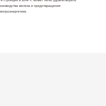
 и стронция в золе », может легко удовлетворить
роизводства железа и предотвращения
лектроэнергетике.