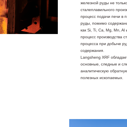
железной руды не тольк
сталеплавильного произ
процесс подачи печи в 
руды, помимо содержани
как Si, Ti, Ca, Mg, Mn, 
процесс производства ст
процесса при добыче ру
содержания.
Langsheng XRF обладает
основные, следные и сл
аналитическую обратную
полезных ископаемых.