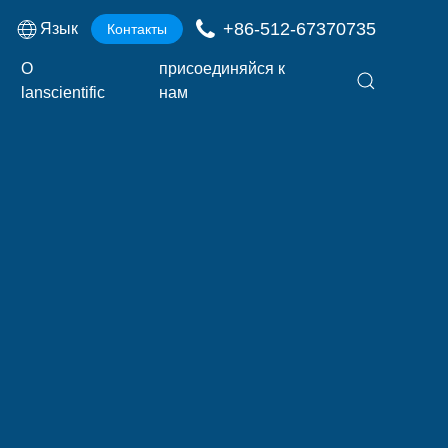
+86-512-67370735
Язык
Контакты
О
присоединяйся к
lanscientific
нам