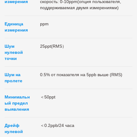
измерения
скорость: 0-10ppm(опция пользователя,
поддерживаемая двумя измерениями)
Единица
ppm
измерения
Шум
25ppt(RMS）
нулевой
точки
Шум на
0.5% от показателя на 5ppb выше (RMS)
пролете
Минимальн
＜50ppt
ый предел
выявления
Дрейф
＜0.2ppb/24 часа
нулевой