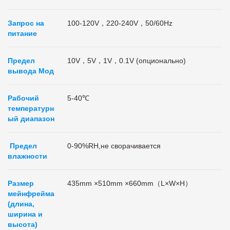
Запрос на
100-120V，220-240V，50/60Hz
питание
Предел
10V，5V，1V，0.1V (опционально)
вывода Мод
Рабочий
5-40℃
температурн
ый диапазон
Предел
0-90%RH,не сворачивается
влажности
Размер
435
mm
×510
mm
×660mm（L×W×H）
мейнфрейма
(длина,
ширина и
высота)