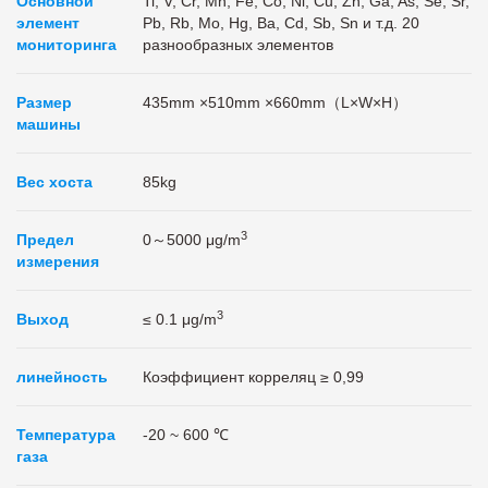
Основной
Ti, V, Cr, Mn, Fe, Co, Ni, Cu, Zn, Ga, As, Se, Sr,
элемент
Pb, Rb, Mo, Hg, Ba, Cd, Sb, Sn и т.д. 20
мониторинга
разнообразных элементов
Размер
435
mm
×510
mm
×660mm（L×W×H）
машины
Вес хоста
85kg
3
Предел
0～5000 μg/m
измерения
3
Выход
≤ 0.1 μg/m
линейность
Коэффициент корреляц ≥ 0,99
Температура
-20 ~ 600 ℃
газа