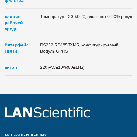
фильтра
словия
Температур - 20-50 ℃, влажност 0-90% резус
рабочей
-
среды
Интерфейс
RS232/RS485/RJ45, конфигурируемый
связи
модуль GPRS
питан
220VAC±10%(50±1Hz)
контактные данные